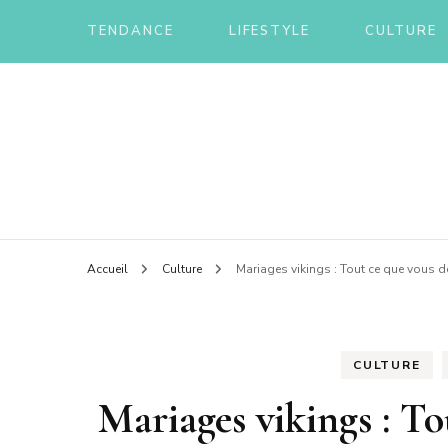
TENDANCE
LIFESTYLE
CULTURE
Le blog d'une ch'ti du nord
Annua
Accueil
Culture
Mariages vikings : Tout ce que vous d
CULTURE
Mariages vikings : To