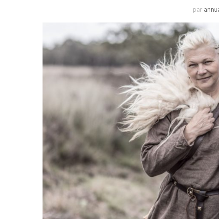
par
annu