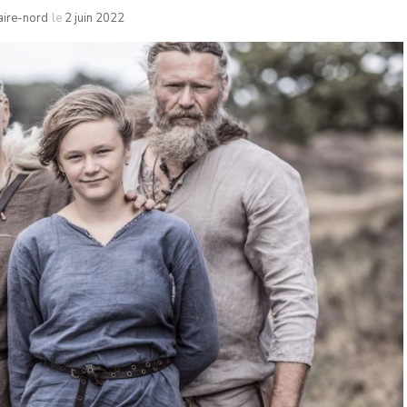
aire-nord
le
2 juin 2022