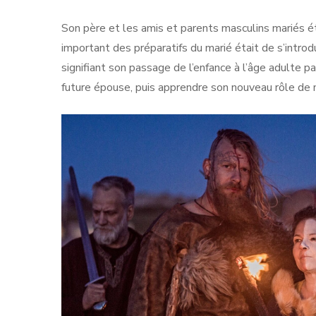
Son père et les amis et parents masculins mariés é
important des préparatifs du marié était de s’intro
signifiant son passage de l’enfance à l’âge adulte pa
future épouse, puis apprendre son nouveau rôle de m