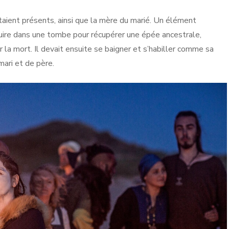
taient présents, ainsi que la mère du marié. Un élément
duire dans une tombe pour récupérer une épée ancestrale,
r la mort. Il devait ensuite se baigner et s’habiller comme sa
ari et de père.