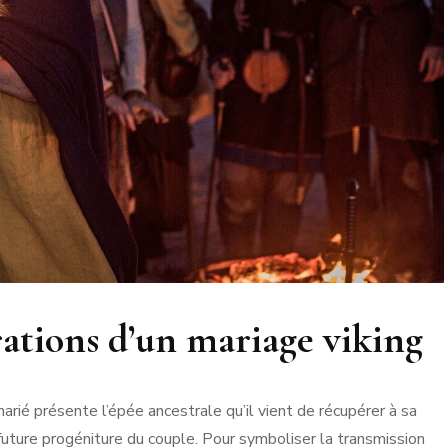
brations d’un mariage viking
rié présente l’épée ancestrale qu’il vient de récupérer à sa
future progéniture du couple. Pour symboliser la transmission