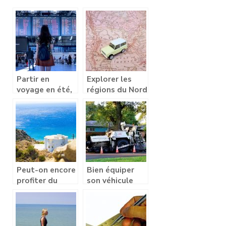
Partir en
Explorer les
voyage en été,
régions du Nord
oui, mais où ?
pour un road
trip
Peut-on encore
Bien équiper
profiter du
son véhicule
soleil au mois
avant un
d’octobre en
voyage
Europe?