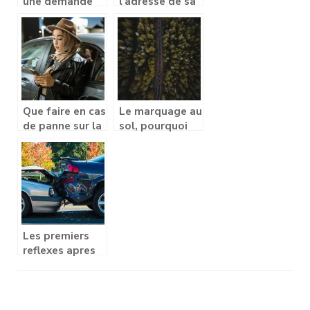
une demande
l’adresse de sa
de changement
carte grise est
d’adresse ?
devenu une
chose simple
Que faire en cas
Le marquage au
de panne sur la
sol, pourquoi
route des
faire recours a
vacances?
une entreprise ?
Les premiers
reflexes apres
un accident
automobile
Navigation