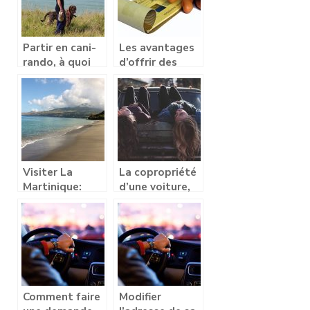
Partir en cani-
Les avantages
rando, à quoi
d’offrir des
faut-il penser ?
chèques-
cadeaux CSE
Visiter La
La copropriété
Martinique:
d’une voiture,
tous les
que dois-je
conseils pour
savoir ?
un séjour éco
responsable,
mais réussit
Comment faire
Modifier