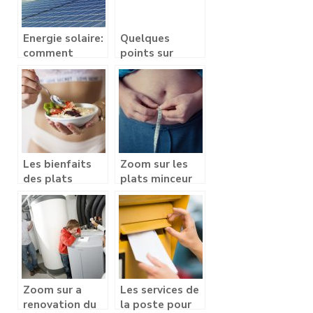
mode et des
vêtements
Energie solaire:
Quelques
comment
points sur
choisir un
l’assurance d’un
panneau solaire
vehicule
?
modifie
Les bienfaits
Zoom sur les
des plats
plats minceur
legers pour le
simples
repas du soir
Zoom sur a
Les services de
renovation du
la poste pour