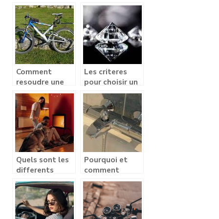
chauffage
vos courriers
Comment
Les criteres
resoudre une
pour choisir un
defaillance de
bijou de qualite
l’assistance
en diamant
electrique d’un
velo Decathlon
?
Quels sont les
Pourquoi et
differents
comment
types de
installer le
chauffage a
mitigeur
installer chez
thermostatique
soi ?
dans votre