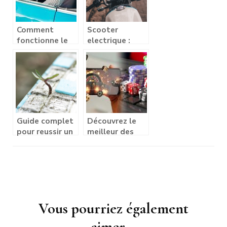
salle de bain ?
Comment
Scooter
fonctionne le
electrique :
crédit
decouvrez les
automobile ?
atouts d’une
mobilite
urbaine propre
Guide complet
Découvrez le
pour reussir un
meilleur des
ragreage
jeux d’argent
autolissant
en ligne pour
les joueurs
Navigation
français
d'article
Vous pourriez également
aimer...