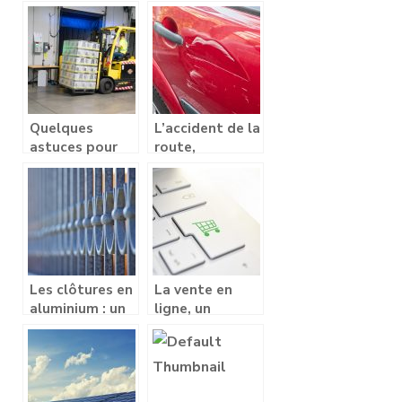
en studio
intelligents ou
pour devenir
intelligent ?
Quelques
L’accident de la
astuces pour
route,
optimiser votre
comment y
espace
faire face ?
d’entreposage
Les clôtures en
La vente en
aluminium : un
ligne, un
excellent choix
business
de matériau
tendance pour
acheter des
accessoires de