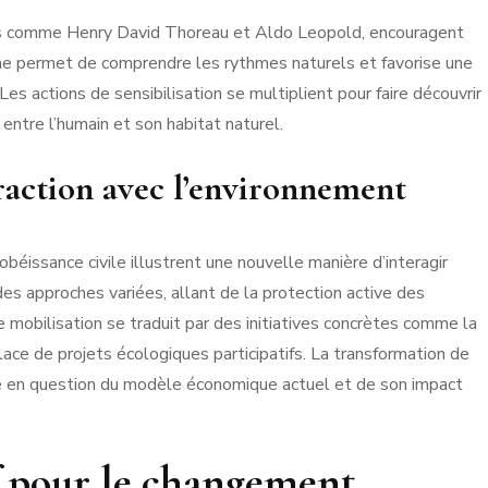
urs comme Henry David Thoreau et Aldo Leopold, encouragent
he permet de comprendre les rythmes naturels et favorise une
s actions de sensibilisation se multiplient pour faire découvrir
t entre l’humain et son habitat naturel.
raction avec l’environnement
béissance civile illustrent une nouvelle manière d’interagir
es approches variées, allant de la protection active des
te mobilisation se traduit par des initiatives concrètes comme la
lace de projets écologiques participatifs. La transformation de
se en question du modèle économique actuel et de son impact
f pour le changement