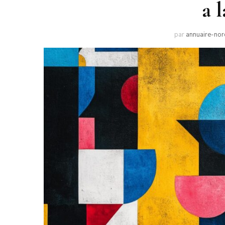
a 
par
annuaire-nor