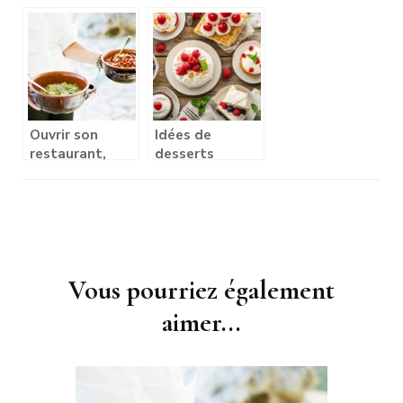
les enfants ?
salarial pour les
restaurateurs
indépendants ?
Ouvrir son
Idées de
restaurant,
desserts
comment
gourmands
réussir ?
avec de la
crème allégée
Navigation
d'article
Vous pourriez également
aimer...