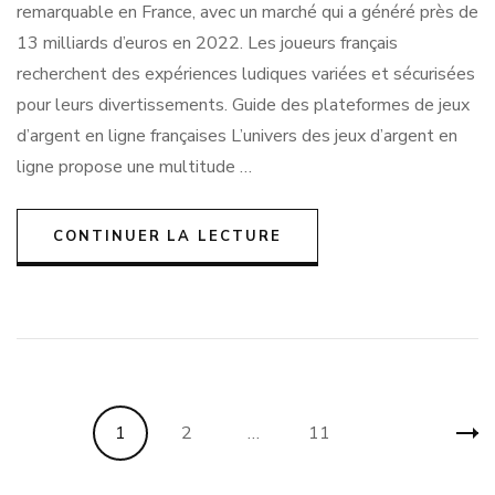
remarquable en France, avec un marché qui a généré près de
13 milliards d’euros en 2022. Les joueurs français
recherchent des expériences ludiques variées et sécurisées
pour leurs divertissements. Guide des plateformes de jeux
d’argent en ligne françaises L’univers des jeux d’argent en
ligne propose une multitude …
CONTINUER LA LECTURE
Pagination
Page
Page
Page
1
2
…
11
des
publications