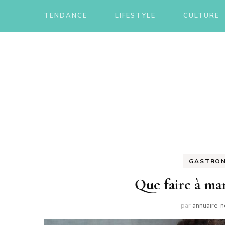
TENDANCE
LIFESTYLE
CULTURE
Le blog d'une ch'ti du nord
Annua
GASTRON
Que faire à man
par
annuaire-n