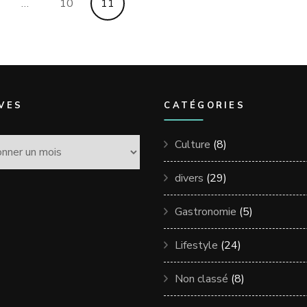
e
Page
Page
…
10
11
VES
CATÉGORIES
Culture
(8)
divers
(29)
Gastronomie
(5)
Lifestyle
(24)
Non classé
(8)