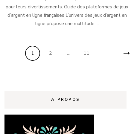
pour leurs divertissements. Guide des plateformes de jeux
d’argent en ligne françaises L’univers des jeux d’argent en
ligne propose une multitude …
Pagination
Page
Page
Page
1
2
…
11
des
publications
A PROPOS