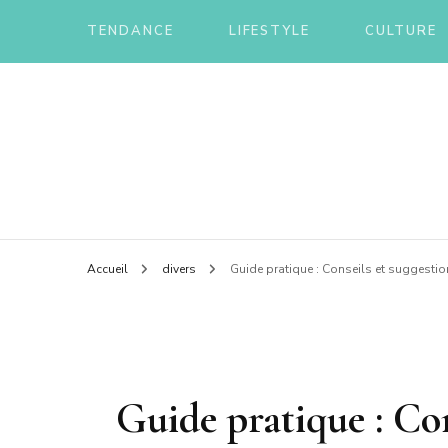
TENDANCE
LIFESTYLE
CULTURE
Le blog d'une ch'ti du nord
Annua
Accueil
divers
Guide pratique : Conseils et suggestio
Guide pratique : Con