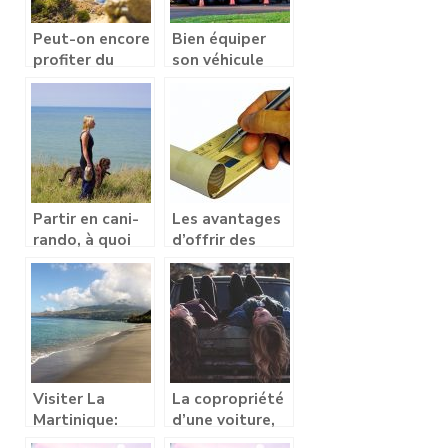
Peut-on encore
Bien équiper
profiter du
son véhicule
soleil au mois
avant un
d’octobre en
voyage
Europe?
Partir en cani-
Les avantages
rando, à quoi
d’offrir des
faut-il penser ?
chèques-
cadeaux CSE
Visiter La
La copropriété
Martinique:
d’une voiture,
tous les
que dois-je