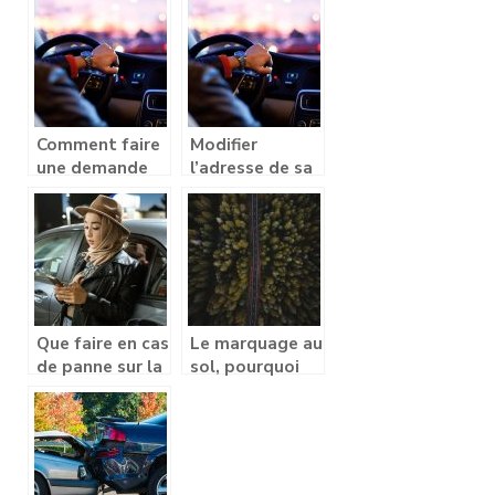
conseils pour
savoir ?
un séjour éco
responsable,
mais réussit
Comment faire
Modifier
une demande
l’adresse de sa
de changement
carte grise est
d’adresse ?
devenu une
chose simple
Que faire en cas
Le marquage au
de panne sur la
sol, pourquoi
route des
faire recours a
vacances?
une entreprise ?