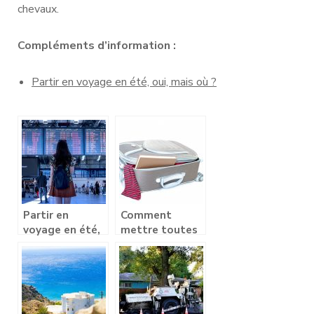
chevaux.
Compléments d’information :
Partir en voyage en été, oui, mais où ?
Partir en
Comment
voyage en été,
mettre toutes
oui, mais où ?
les chances de
son côté pour
faire un bon
voyage à
l’étranger?