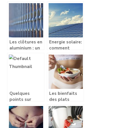
optimiser votre
comment y
espace
faire face ?
d’entreposage
Les clôtures en
Energie solaire:
aluminium : un
comment
excellent choix
choisir un
de matériau
panneau solaire
?
Quelques
Les bienfaits
points sur
des plats
l’assurance d’un
legers pour le
vehicule
repas du soir
modifie