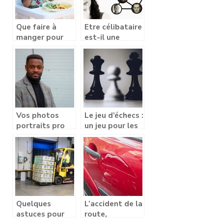
Que faire à
Etre célibataire
manger pour
est-il une
les enfants ?
fatalité?
Vos photos
Le jeu d’échecs :
portraits pro
un jeu pour les
en studio
intelligents ou
pour devenir
intelligent ?
Quelques
L’accident de la
astuces pour
route,