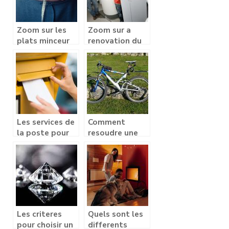
Zoom sur les
Zoom sur a
plats minceur
renovation du
simples
chauffage
Les services de
Comment
la poste pour
resoudre une
vos courriers
defaillance de
l’assistance
electrique d’un
velo Decathlon
?
Les criteres
Quels sont les
pour choisir un
differents