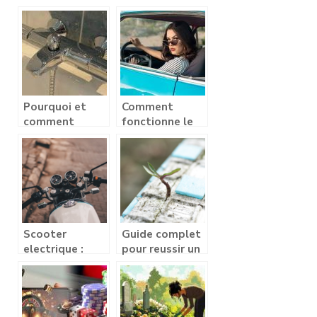
bijou de qualite
types de
en diamant
chauffage a
installer chez
soi ?
Pourquoi et
Comment
comment
fonctionne le
installer le
crédit
mitigeur
automobile ?
thermostatique
dans votre
salle de bain ?
Scooter
Guide complet
electrique :
pour reussir un
decouvrez les
ragreage
atouts d’une
autolissant
mobilite
urbaine propre