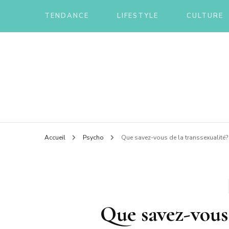
TENDANCE
LIFESTYLE
CULTURE
Le blog d'une ch'ti du nord
Annua
Accueil
Psycho
Que savez-vous de la transsexualité?
Que savez-vous 