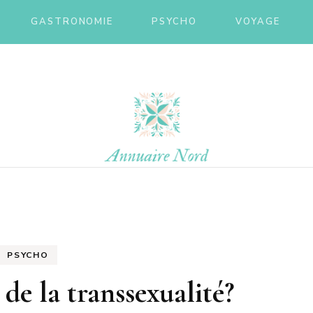
GASTRONOMIE
PSYCHO
VOYAGE
ire nor
PSYCHO
de la transsexualité?